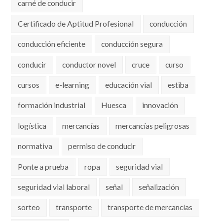
carné de conducir
Certificado de Aptitud Profesional
conducción
conducción eficiente
conducción segura
conducir
conductor novel
cruce
curso
cursos
e-learning
educación vial
estiba
formación industrial
Huesca
innovación
logística
mercancías
mercancías peligrosas
normativa
permiso de conducir
Ponte a prueba
ropa
seguridad vial
seguridad vial laboral
señal
señalización
sorteo
transporte
transporte de mercancías