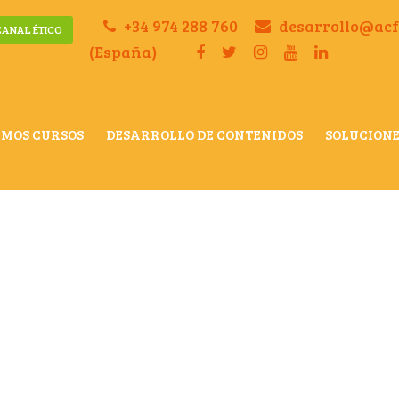
+34 974 288 760
desarrollo@ac
CANAL ÉTICO
(España)
IMOS CURSOS
DESARROLLO DE CONTENIDOS
SOLUCIONE