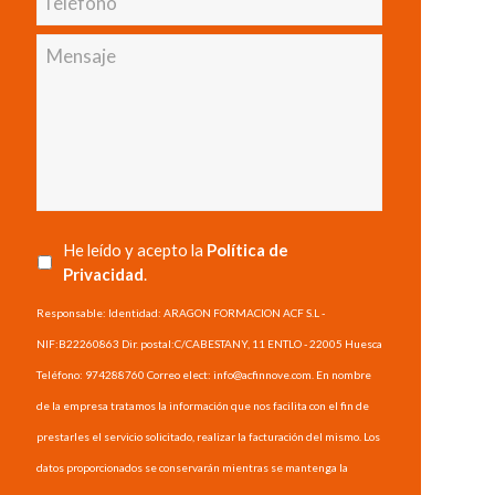
Mensaje
He leído y acepto la
Política de
Privacidad
.
Responsable: Identidad: ARAGON FORMACION ACF S.L -
NIF:B22260863 Dir. postal:C/CABESTANY, 11 ENTLO - 22005 Huesca
Teléfono: 974288760 Correo elect: info@acfinnove.com. En nombre
de la empresa tratamos la información que nos facilita con el fin de
prestarles el servicio solicitado, realizar la facturación del mismo. Los
datos proporcionados se conservarán mientras se mantenga la