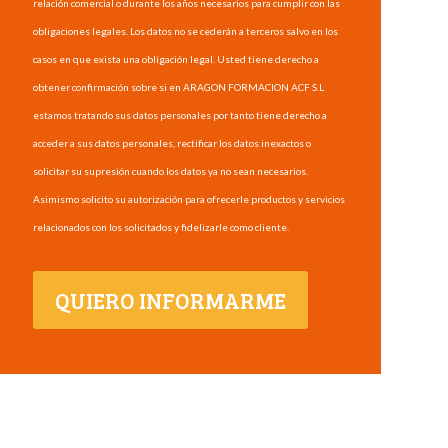
relación comercial o durante los años necesarios para cumplir con las
obligaciones legales. Los datos no se cederán a terceros salvo en los
casos en que exista una obligación legal. Usted tiene derecho a
obtener confirmación sobre si en ARAGON FORMACION ACF S.L
estamos tratando sus datos personales por tanto tiene derecho a
acceder a sus datos personales, rectificar los datos inexactos o
solicitar su supresión cuando los datos ya no sean necesarios.
Asimismo solicito su autorización para ofrecerle productos y servicios
relacionados con los solicitados y fidelizarle como cliente.
QUIERO INFORMARME