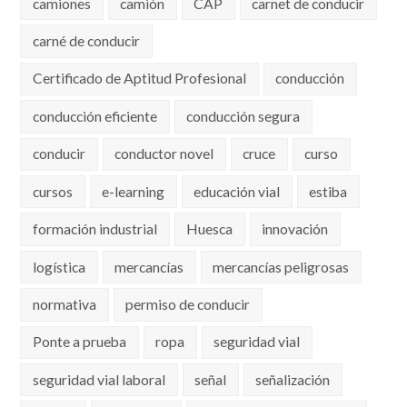
camiones
camión
CAP
carnet de conducir
carné de conducir
Certificado de Aptitud Profesional
conducción
conducción eficiente
conducción segura
conducir
conductor novel
cruce
curso
cursos
e-learning
educación vial
estiba
formación industrial
Huesca
innovación
logística
mercancías
mercancías peligrosas
normativa
permiso de conducir
Ponte a prueba
ropa
seguridad vial
seguridad vial laboral
señal
señalización