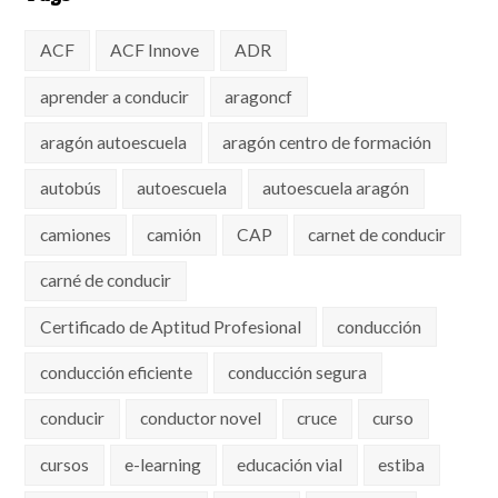
ACF
ACF Innove
ADR
aprender a conducir
aragoncf
aragón autoescuela
aragón centro de formación
autobús
autoescuela
autoescuela aragón
camiones
camión
CAP
carnet de conducir
carné de conducir
Certificado de Aptitud Profesional
conducción
conducción eficiente
conducción segura
conducir
conductor novel
cruce
curso
cursos
e-learning
educación vial
estiba