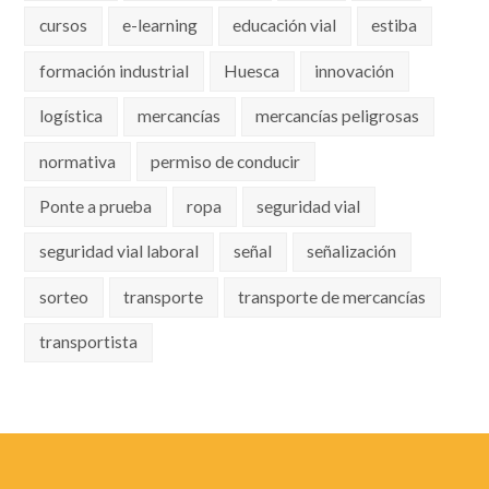
cursos
e-learning
educación vial
estiba
formación industrial
Huesca
innovación
logística
mercancías
mercancías peligrosas
normativa
permiso de conducir
Ponte a prueba
ropa
seguridad vial
seguridad vial laboral
señal
señalización
sorteo
transporte
transporte de mercancías
transportista