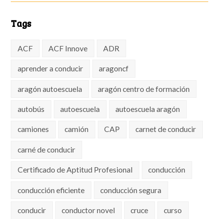
Tags
ACF
ACF Innove
ADR
aprender a conducir
aragoncf
aragón autoescuela
aragón centro de formación
autobús
autoescuela
autoescuela aragón
camiones
camión
CAP
carnet de conducir
carné de conducir
Certificado de Aptitud Profesional
conducción
conducción eficiente
conducción segura
conducir
conductor novel
cruce
curso