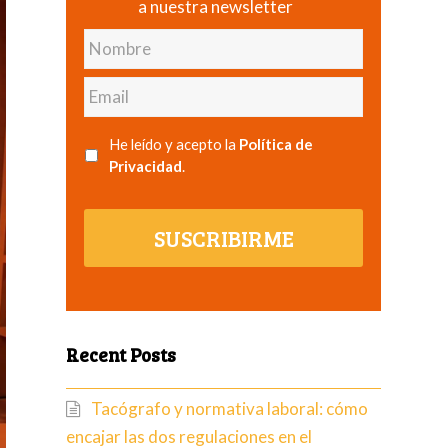
a nuestra newsletter
Nombre
Email
He leído y acepto la
Política de
Privacidad
.
SUSCRIBIRME
Recent Posts
Tacógrafo y normativa laboral: cómo
encajar las dos regulaciones en el