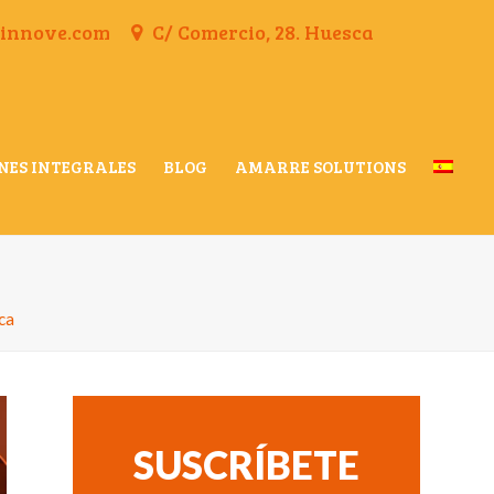
finnove.com
C/ Comercio, 28. Huesca
NES INTEGRALES
BLOG
AMARRE SOLUTIONS
ca
SUSCRÍBETE