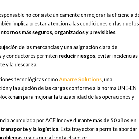
esponsable no consiste únicamente en mejorar la eficiencia d
bién implica prestar atención a las condiciones en las que lo
entornos más seguros, organizados y previsibles
.
sujeción de las mercancías y una asignación clara de
as y conductores permiten
reducir riesgos
, evitar incidencias
te y la descarga.
uciones tecnológicas como
Amarre Solutions
, una
ción y la sujeción de las cargas conforme a la norma UNE-EN
lockchain para mejorar la trazabilidad de las operaciones y
riencia acumulada por ACF Innove durante
más de 50 años en
transporte y la logística
. Esta trayectoria permite abordar
problemas reales que afronta el sector.