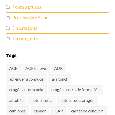
Ponte a prueba
Prevención y Salud
Sin categoría
Sin categorizar
Tags
ACF
ACF Innove
ADR
aprender a conducir
aragoncf
aragón autoescuela
aragón centro de formación
autobús
autoescuela
autoescuela aragón
camiones
camión
CAP
carnet de conducir