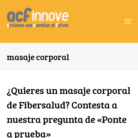
O
Mo
M
masaje corporal
¿Quieres un masaje corporal
de Fibersalud? Contesta a
nuestra pregunta de «Ponte
a prueba»