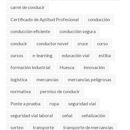
carné de conducir
Certificado de Aptitud Profesional
conducción
conducción eficiente
conducción segura
conducir
conductor novel
cruce
curso
cursos
e-learning
educación vial
estiba
formación industrial
Huesca
innovación
logística
mercancías
mercancías peligrosas
normativa
permiso de conducir
Ponte a prueba
ropa
seguridad vial
seguridad vial laboral
señal
señalización
sorteo
transporte
transporte de mercancías