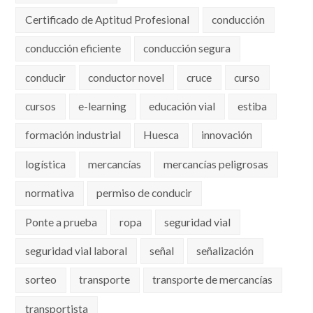
Certificado de Aptitud Profesional
conducción
conducción eficiente
conducción segura
conducir
conductor novel
cruce
curso
cursos
e-learning
educación vial
estiba
formación industrial
Huesca
innovación
logística
mercancías
mercancías peligrosas
normativa
permiso de conducir
Ponte a prueba
ropa
seguridad vial
seguridad vial laboral
señal
señalización
sorteo
transporte
transporte de mercancías
transportista