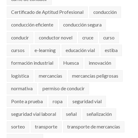
Certificado de Aptitud Profesional
conducción
conducción eficiente
conducción segura
conducir
conductor novel
cruce
curso
cursos
e-learning
educación vial
estiba
formación industrial
Huesca
innovación
logística
mercancías
mercancías peligrosas
normativa
permiso de conducir
Ponte a prueba
ropa
seguridad vial
seguridad vial laboral
señal
señalización
sorteo
transporte
transporte de mercancías