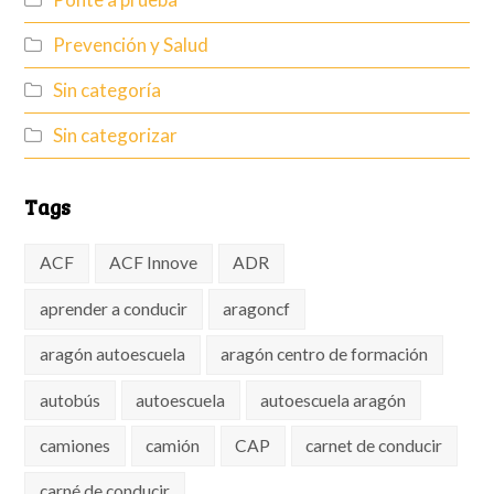
Prevención y Salud
Sin categoría
Sin categorizar
Tags
ACF
ACF Innove
ADR
aprender a conducir
aragoncf
aragón autoescuela
aragón centro de formación
autobús
autoescuela
autoescuela aragón
camiones
camión
CAP
carnet de conducir
carné de conducir