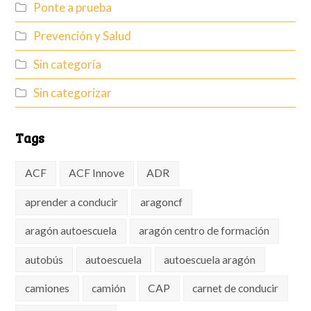
Ponte a prueba
Prevención y Salud
Sin categoría
Sin categorizar
Tags
ACF
ACF Innove
ADR
aprender a conducir
aragoncf
aragón autoescuela
aragón centro de formación
autobús
autoescuela
autoescuela aragón
camiones
camión
CAP
carnet de conducir