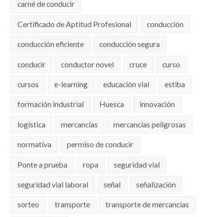
carné de conducir
Certificado de Aptitud Profesional
conducción
conducción eficiente
conducción segura
conducir
conductor novel
cruce
curso
cursos
e-learning
educación vial
estiba
formación industrial
Huesca
innovación
logística
mercancías
mercancías peligrosas
normativa
permiso de conducir
Ponte a prueba
ropa
seguridad vial
seguridad vial laboral
señal
señalización
sorteo
transporte
transporte de mercancías