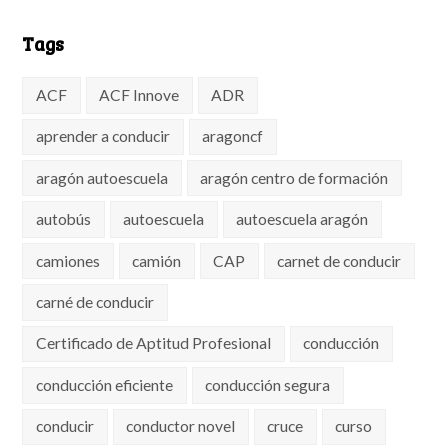
Tags
ACF
ACF Innove
ADR
aprender a conducir
aragoncf
aragón autoescuela
aragón centro de formación
autobús
autoescuela
autoescuela aragón
camiones
camión
CAP
carnet de conducir
carné de conducir
Certificado de Aptitud Profesional
conducción
conducción eficiente
conducción segura
conducir
conductor novel
cruce
curso