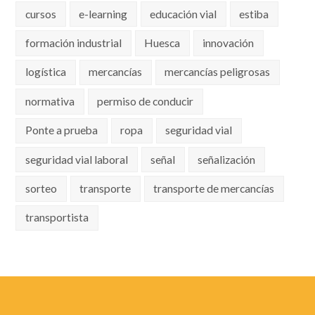
cursos
e-learning
educación vial
estiba
formación industrial
Huesca
innovación
logística
mercancías
mercancías peligrosas
normativa
permiso de conducir
Ponte a prueba
ropa
seguridad vial
seguridad vial laboral
señal
señalización
sorteo
transporte
transporte de mercancías
transportista