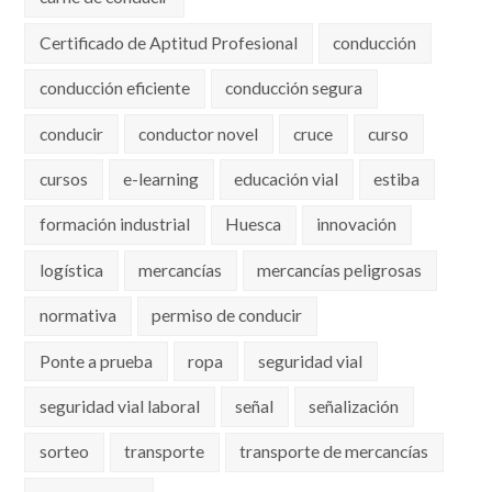
Certificado de Aptitud Profesional
conducción
conducción eficiente
conducción segura
conducir
conductor novel
cruce
curso
cursos
e-learning
educación vial
estiba
formación industrial
Huesca
innovación
logística
mercancías
mercancías peligrosas
normativa
permiso de conducir
Ponte a prueba
ropa
seguridad vial
seguridad vial laboral
señal
señalización
sorteo
transporte
transporte de mercancías