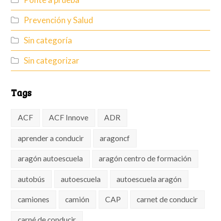
Prevención y Salud
Sin categoría
Sin categorizar
Tags
ACF
ACF Innove
ADR
aprender a conducir
aragoncf
aragón autoescuela
aragón centro de formación
autobús
autoescuela
autoescuela aragón
camiones
camión
CAP
carnet de conducir
carné de conducir