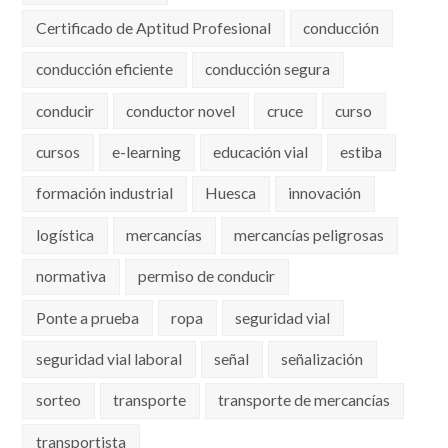
Certificado de Aptitud Profesional
conducción
conducción eficiente
conducción segura
conducir
conductor novel
cruce
curso
cursos
e-learning
educación vial
estiba
formación industrial
Huesca
innovación
logística
mercancías
mercancías peligrosas
normativa
permiso de conducir
Ponte a prueba
ropa
seguridad vial
seguridad vial laboral
señal
señalización
sorteo
transporte
transporte de mercancías
transportista