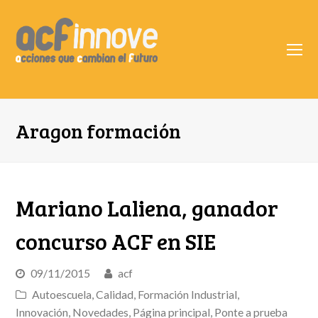
O
Mo
M
Aragon formación
Mariano Laliena, ganador
concurso ACF en SIE
09/11/2015
acf
Autoescuela
,
Calidad
,
Formación Industrial
,
Innovación
,
Novedades
,
Página principal
,
Ponte a prueba