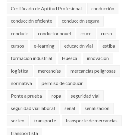
Certificado de Aptitud Profesional
conducción
conducción eficiente
conducción segura
conducir
conductor novel
cruce
curso
cursos
e-learning
educación vial
estiba
formación industrial
Huesca
innovación
logística
mercancías
mercancías peligrosas
normativa
permiso de conducir
Ponte a prueba
ropa
seguridad vial
seguridad vial laboral
señal
señalización
sorteo
transporte
transporte de mercancías
transportista