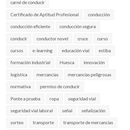
carné de conducir
Certificado de Aptitud Profesional
conducción
conducción eficiente
conducción segura
conducir
conductor novel
cruce
curso
cursos
e-learning
educación vial
estiba
formación industrial
Huesca
innovación
logística
mercancías
mercancías peligrosas
normativa
permiso de conducir
Ponte a prueba
ropa
seguridad vial
seguridad vial laboral
señal
señalización
sorteo
transporte
transporte de mercancías