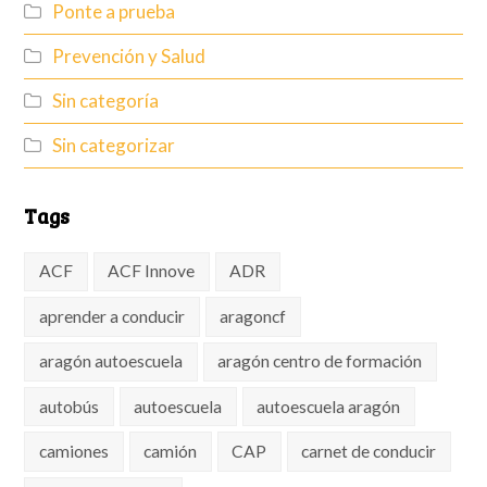
Ponte a prueba
Prevención y Salud
Sin categoría
Sin categorizar
Tags
ACF
ACF Innove
ADR
aprender a conducir
aragoncf
aragón autoescuela
aragón centro de formación
autobús
autoescuela
autoescuela aragón
camiones
camión
CAP
carnet de conducir