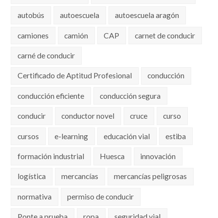
autobús
autoescuela
autoescuela aragón
camiones
camión
CAP
carnet de conducir
carné de conducir
Certificado de Aptitud Profesional
conducción
conducción eficiente
conducción segura
conducir
conductor novel
cruce
curso
cursos
e-learning
educación vial
estiba
formación industrial
Huesca
innovación
logística
mercancías
mercancías peligrosas
normativa
permiso de conducir
Ponte a prueba
ropa
seguridad vial