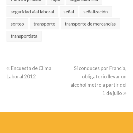
seguridad vial laboral
señal
señalización
sorteo
transporte
transporte de mercancías
transportista
previous
next
Encuesta de Clima
Si conduces por Francia,
post:
post:
Laboral 2012
obligatorio llevar un
alcoholímetro a partir del
1 de julio