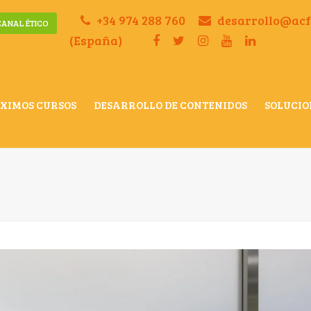
+34 974 288 760
desarrollo@ac
CANAL ÉTICO
(España)
XIMOS CURSOS
DESARROLLO DE CONTENIDOS
SOLUCIO