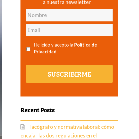
a nuestra newsletter
Nombre
Email
He leído y acepto la
Política de
Privacidad
.
SUSCRIBIRME
Recent Posts
Tacógrafo y normativa laboral: cómo
encajar las dos regulaciones en el