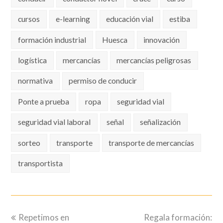
cursos
e-learning
educación vial
estiba
formación industrial
Huesca
innovación
logística
mercancías
mercancías peligrosas
normativa
permiso de conducir
Ponte a prueba
ropa
seguridad vial
seguridad vial laboral
señal
señalización
sorteo
transporte
transporte de mercancías
transportista
previous
next
Repetimos en
Regala formación: