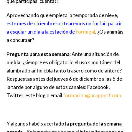
que participas, cuenta!!!
Aprovechando que empieza la temporada de nieve,
este mes de diciembre sortearemos un forfait para ir
a esquiar un día a la estación de
Formigal
. ¿Os animáis
a concursar?
Pregunta para esta semana
: Ante una situación de
niebla
, ¿siempre es obligatorio el uso simultáneo del
alumbrado antiniebla tanto trasero como delantero?
Respuestas antes del jueves 6 de diciembre a las 5 de
la tarde por alguno de estos canales: Facebook,
Twitter, este blog o email
formacion@aragoncf.com
.
Y algunos habéis acertado la
pregunta de la semana
pasada
… Solamente en un caso el intermitente nos da