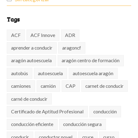
Tags
ACF
ACF Innove
ADR
aprender a conducir
aragoncf
aragón autoescuela
aragón centro de formación
autobús
autoescuela
autoescuela aragón
camiones
camión
CAP
carnet de conducir
carné de conducir
Certificado de Aptitud Profesional
conducción
conducción eficiente
conducción segura
conducir
conductor novel
cruce
curso