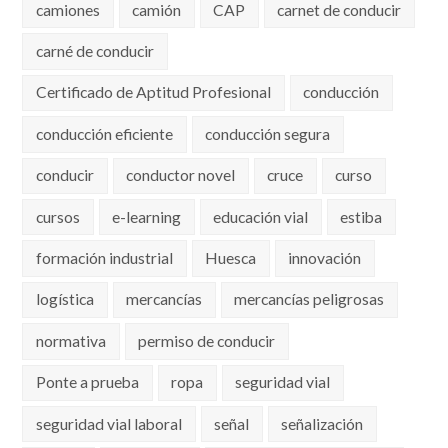
camiones
camión
CAP
carnet de conducir
carné de conducir
Certificado de Aptitud Profesional
conducción
conducción eficiente
conducción segura
conducir
conductor novel
cruce
curso
cursos
e-learning
educación vial
estiba
formación industrial
Huesca
innovación
logística
mercancías
mercancías peligrosas
normativa
permiso de conducir
Ponte a prueba
ropa
seguridad vial
seguridad vial laboral
señal
señalización