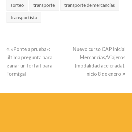
sorteo
transporte
transporte de mercancías
transportista
previous
next
«Ponte a prueba»:
Nuevo curso CAP Inicial
post:
post:
última pregunta para
Mercancías/Viajeros
ganar un forfait para
(modalidad acelerada).
Formigal
Inicio 8 de enero