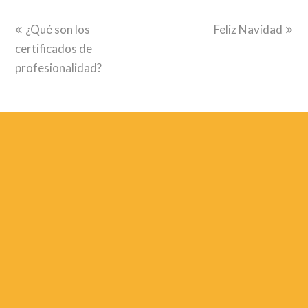
previous
next
¿Qué son los
Feliz Navidad
post:
post:
certificados de
profesionalidad?