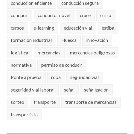
conducción eficiente
conducción segura
conducir
conductor novel
cruce
curso
cursos
e-learning
educación vial
estiba
formación industrial
Huesca
innovación
logística
mercancías
mercancías peligrosas
normativa
permiso de conducir
Ponte a prueba
ropa
seguridad vial
seguridad vial laboral
señal
señalización
sorteo
transporte
transporte de mercancías
transportista