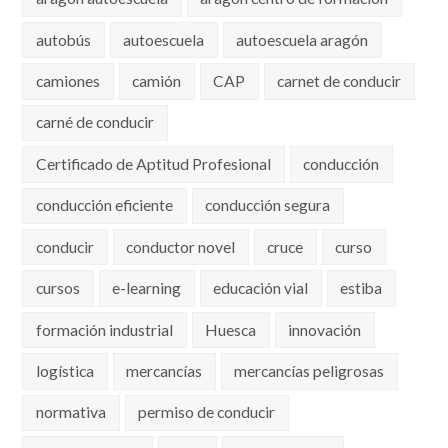
autobús
autoescuela
autoescuela aragón
camiones
camión
CAP
carnet de conducir
carné de conducir
Certificado de Aptitud Profesional
conducción
conducción eficiente
conducción segura
conducir
conductor novel
cruce
curso
cursos
e-learning
educación vial
estiba
formación industrial
Huesca
innovación
logística
mercancías
mercancías peligrosas
normativa
permiso de conducir