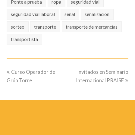
Ponte a prueba
ropa
seguridad vial
seguridad vial laboral
señal
señalización
sorteo
transporte
transporte de mercancías
transportista
previous
next
Curso Operador de
Invitados en Seminario
post:
post:
Grúa Torre
Internacional PRAISE