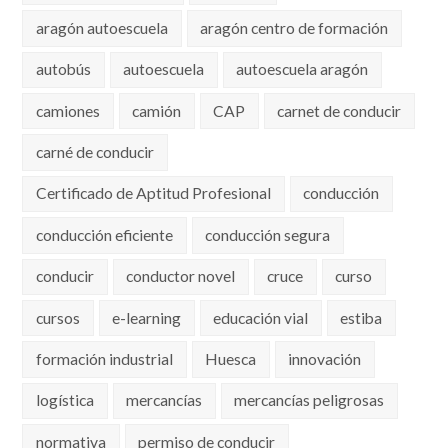
aragón autoescuela
aragón centro de formación
autobús
autoescuela
autoescuela aragón
camiones
camión
CAP
carnet de conducir
carné de conducir
Certificado de Aptitud Profesional
conducción
conducción eficiente
conducción segura
conducir
conductor novel
cruce
curso
cursos
e-learning
educación vial
estiba
formación industrial
Huesca
innovación
logística
mercancías
mercancías peligrosas
normativa
permiso de conducir