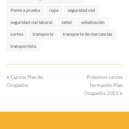
Ponte a prueba
ropa
seguridad vial
seguridad vial laboral
señal
señalización
sorteo
transporte
transporte de mercancías
transportista
previous
next
Cursos Plan de
Próximos cursos
post:
post:
Ocupados
formación Plan
Ocupados 2015