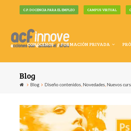
C.P. DOCENCIA PARA EL EMPLEO
CAMPUS VIRTUAL
CONÓCENOS
FORMACIÓN PRIVADA
PRÓ
Blog
Blog
Diseño contenidos
,
Novedades
,
Nuevos cur