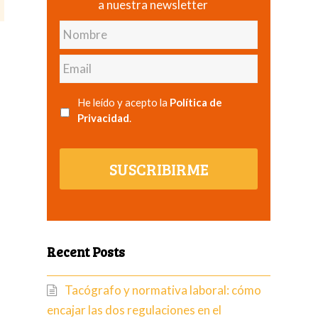
a nuestra newsletter
Nombre
Email
He leído y acepto la
Política de
Privacidad
.
SUSCRIBIRME
l
Recent Posts
Tacógrafo y normativa laboral: cómo
encajar las dos regulaciones en el