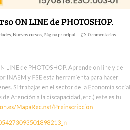
rso ON LINE de PHOTOSHOP.
dades
,
Nuevos cursos
,
Página principal
0 comentarios
 LINE de PHOTOSHOP. Aprende on line y de
or INAEM y FSE esta herramienta para hacer
es. Si trabajas en el sector de la Economía socia
de Atención a la discapacidad, etc.) este es tu
gon.es/MapaRec.nsf/Preinscripcion