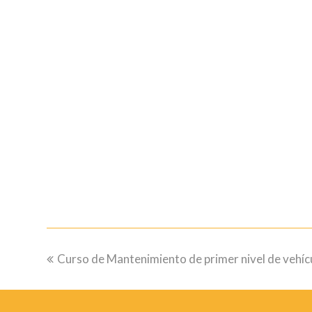
previous
Curso de Mantenimiento de primer nivel de vehíc
post: