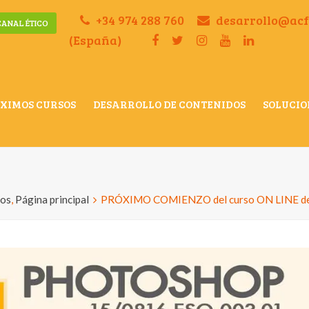
+34 974 288 760
desarrollo@ac
CANAL ÉTICO
(España)
XIMOS CURSOS
DESARROLLO DE CONTENIDOS
SOLUCIO
sos
,
Página principal
PRÓXIMO COMIENZO del curso ON LINE 