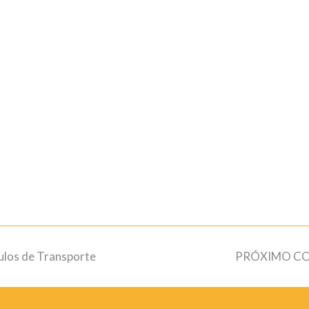
next
ulos de Transporte
PRÓXIMO CO
post: