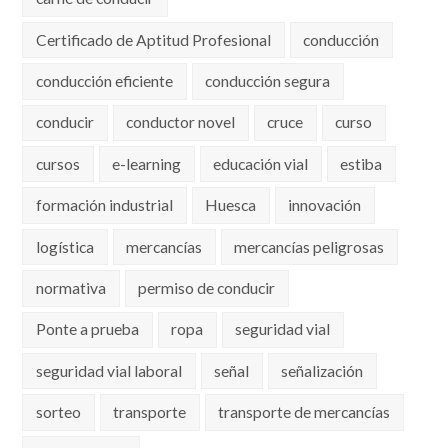
Certificado de Aptitud Profesional
conducción
conducción eficiente
conducción segura
conducir
conductor novel
cruce
curso
cursos
e-learning
educación vial
estiba
formación industrial
Huesca
innovación
logística
mercancías
mercancías peligrosas
normativa
permiso de conducir
Ponte a prueba
ropa
seguridad vial
seguridad vial laboral
señal
señalización
sorteo
transporte
transporte de mercancías