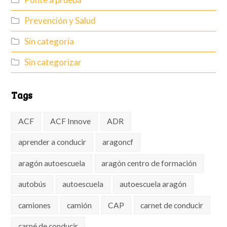
Prevención y Salud
Sin categoría
Sin categorizar
Tags
ACF
ACF Innove
ADR
aprender a conducir
aragoncf
aragón autoescuela
aragón centro de formación
autobús
autoescuela
autoescuela aragón
camiones
camión
CAP
carnet de conducir
carné de conducir