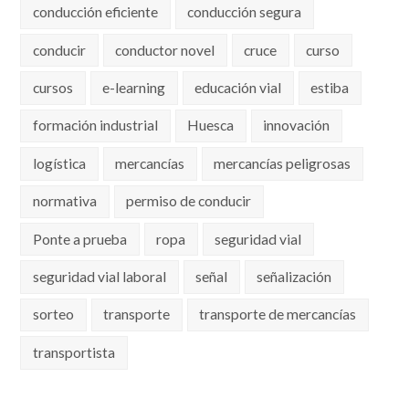
conducción eficiente
conducción segura
conducir
conductor novel
cruce
curso
cursos
e-learning
educación vial
estiba
formación industrial
Huesca
innovación
logística
mercancías
mercancías peligrosas
normativa
permiso de conducir
Ponte a prueba
ropa
seguridad vial
seguridad vial laboral
señal
señalización
sorteo
transporte
transporte de mercancías
transportista