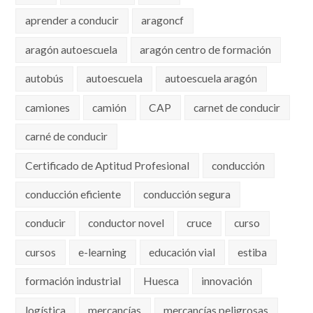
aprender a conducir
aragoncf
aragón autoescuela
aragón centro de formación
autobús
autoescuela
autoescuela aragón
camiones
camión
CAP
carnet de conducir
carné de conducir
Certificado de Aptitud Profesional
conducción
conducción eficiente
conducción segura
conducir
conductor novel
cruce
curso
cursos
e-learning
educación vial
estiba
formación industrial
Huesca
innovación
logística
mercancías
mercancías peligrosas