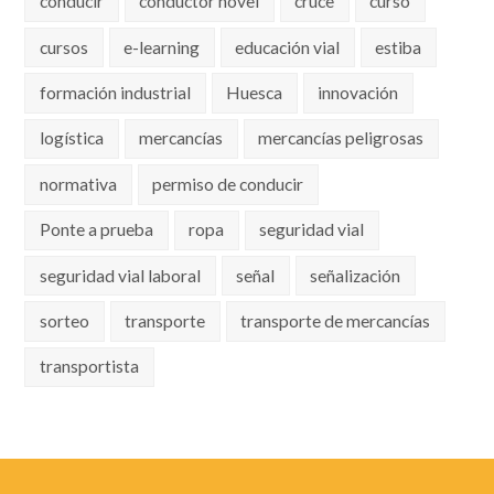
conducir
conductor novel
cruce
curso
cursos
e-learning
educación vial
estiba
formación industrial
Huesca
innovación
logística
mercancías
mercancías peligrosas
normativa
permiso de conducir
Ponte a prueba
ropa
seguridad vial
seguridad vial laboral
señal
señalización
sorteo
transporte
transporte de mercancías
transportista