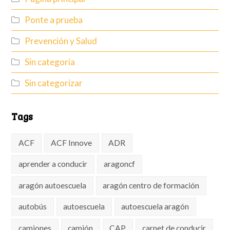
Ponte a prueba
Prevención y Salud
Sin categoría
Sin categorizar
Tags
ACF
ACF Innove
ADR
aprender a conducir
aragoncf
aragón autoescuela
aragón centro de formación
autobús
autoescuela
autoescuela aragón
camiones
camión
CAP
carnet de conducir