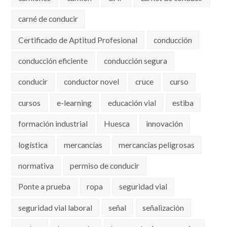
carné de conducir
Certificado de Aptitud Profesional
conducción
conducción eficiente
conducción segura
conducir
conductor novel
cruce
curso
cursos
e-learning
educación vial
estiba
formación industrial
Huesca
innovación
logística
mercancías
mercancías peligrosas
normativa
permiso de conducir
Ponte a prueba
ropa
seguridad vial
seguridad vial laboral
señal
señalización