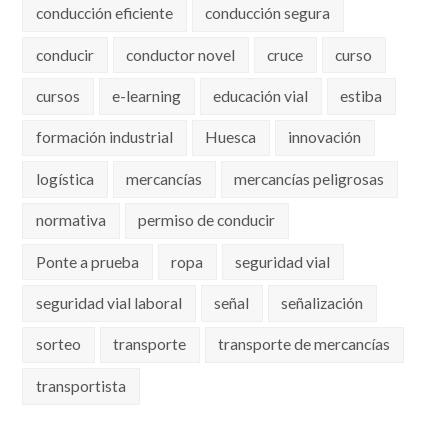
conducción eficiente
conducción segura
conducir
conductor novel
cruce
curso
cursos
e-learning
educación vial
estiba
formación industrial
Huesca
innovación
logística
mercancías
mercancías peligrosas
normativa
permiso de conducir
Ponte a prueba
ropa
seguridad vial
seguridad vial laboral
señal
señalización
sorteo
transporte
transporte de mercancías
transportista