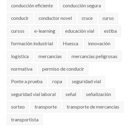
conducción eficiente
conducción segura
conducir
conductor novel
cruce
curso
cursos
e-learning
educación vial
estiba
formación industrial
Huesca
innovación
logística
mercancías
mercancías peligrosas
normativa
permiso de conducir
Ponte a prueba
ropa
seguridad vial
seguridad vial laboral
señal
señalización
sorteo
transporte
transporte de mercancías
transportista