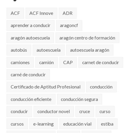
ACF
ACF Innove
ADR
aprender a conducir
aragoncf
aragón autoescuela
aragón centro de formación
autobús
autoescuela
autoescuela aragón
camiones
camión
CAP
carnet de conducir
carné de conducir
Certificado de Aptitud Profesional
conducción
conducción eficiente
conducción segura
conducir
conductor novel
cruce
curso
cursos
e-learning
educación vial
estiba