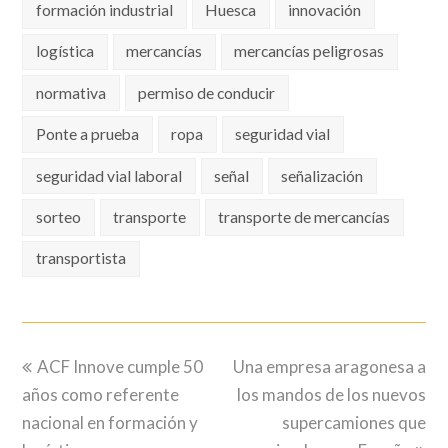
formación industrial
Huesca
innovación
logística
mercancías
mercancías peligrosas
normativa
permiso de conducir
Ponte a prueba
ropa
seguridad vial
seguridad vial laboral
señal
señalización
sorteo
transporte
transporte de mercancías
transportista
previous
next
ACF Innove cumple 50
Una empresa aragonesa a
post:
post:
años como referente
los mandos de los nuevos
nacional en formación y
supercamiones que