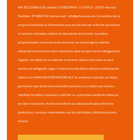
NIF:B22260863 Dir. postal:C/CABESTANY, 11 ENTLO - 22005 Huesca
Teléfono: 974288760 Correo elect: info@acfinnove.com. En nombre de la
empresa tratamos la información que nos facilita con el fin de prestarles
el servicio solicitado, realizar la facturación del mismo. Los datos
proporcionados se conservarán mientras se mantenga la relación
comercial o durante los años necesarios para cumplir con las obligaciones
legales. Los datos no se cederán a terceros salvo en los casos en que
exista una obligación legal. Usted tiene derecho a obtener confirmación
sobre si en ARAGON FORMACION ACF S.L estamos tratando sus datos
personales por tanto tiene derecho a acceder a sus datos personales,
rectificar los datos inexactos o solicitar su supresión cuando los datos ya
no sean necesarios. Asimismo solicito su autorización para ofrecerle
productos y servicios relacionados con los solicitados y fidelizarle como
cliente.