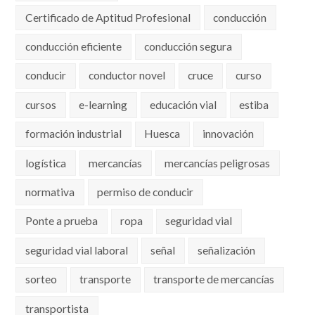
Certificado de Aptitud Profesional
conducción
conducción eficiente
conducción segura
conducir
conductor novel
cruce
curso
cursos
e-learning
educación vial
estiba
formación industrial
Huesca
innovación
logística
mercancías
mercancías peligrosas
normativa
permiso de conducir
Ponte a prueba
ropa
seguridad vial
seguridad vial laboral
señal
señalización
sorteo
transporte
transporte de mercancías
transportista