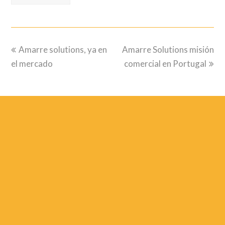
previous
next
Amarre solutions, ya en
Amarre Solutions misión
post:
post:
el mercado
comercial en Portugal