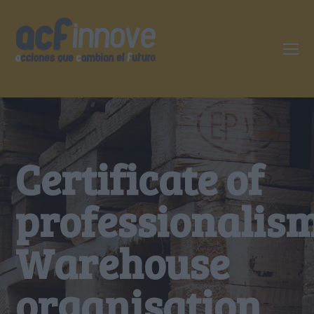
O
Mo
M
Certificate of
professionalis
Warehouse
organisation