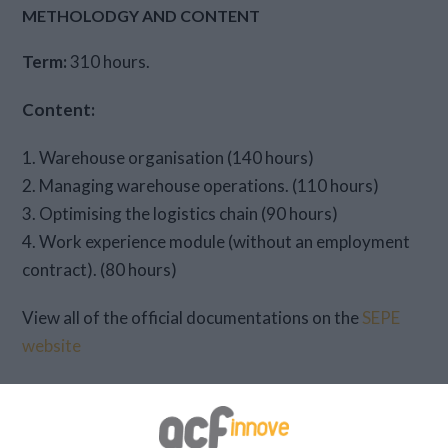
METHOLODGY AND CONTENT
Term:
310 hours.
Content:
1. Warehouse organisation (140 hours)
2. Managing warehouse operations. (110 hours)
3. Optimising the logistics chain (90 hours)
4. Work experience module (without an employment
contract). (80 hours)
View all of the official documentations on the
SEPE
website