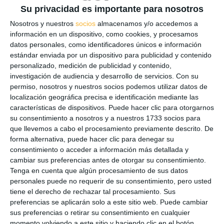
Su privacidad es importante para nosotros
Nosotros y nuestros
socios
almacenamos y/o accedemos a
FIND OUT MORE
información en un dispositivo, como cookies, y procesamos
datos personales, como identificadores únicos e información
estándar enviada por un dispositivo para publicidad y contenido
with no obligations
personalizado, medición de publicidad y contenido,
Full
investigación de audiencia y desarrollo de servicios.
Con su
name
permiso, nosotros y nuestros socios podemos utilizar datos de
E-
localización geográfica precisa e identificación mediante las
mail
características de dispositivos. Puede hacer clic para otorgarnos
su consentimiento a nosotros y a nuestros 1733 socios para
Phone
que llevemos a cabo el procesamiento previamente descrito. De
forma alternativa, puede hacer clic para denegar su
Message
consentimiento o acceder a información más detallada y
cambiar sus preferencias antes de otorgar su consentimiento.
Tenga en cuenta que algún procesamiento de sus datos
personales puede no requerir de su consentimiento, pero usted
tiene el derecho de rechazar tal procesamiento. Sus
preferencias se aplicarán solo a este sitio web. Puede cambiar
sus preferencias o retirar su consentimiento en cualquier
momento volviendo a este sitio y haciendo clic en el botón